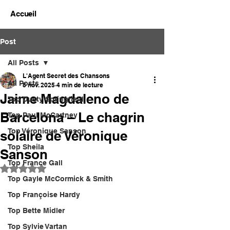
Accueil
Post
All Posts
L'Agent Secret des Chansons
All Posts
8 nov. 2025
4 min de lecture
Jaime Magdaleno de
Top Dusty Springfield
Barcelona – Le chagrin
Top Paul McCartney
Top Véronique Sanson
solaire de Véronique
Top Sheila
Sanson
Top France Gall
Noté NaN étoiles sur 5.
Top Gayle McCormick & Smith
Top Françoise Hardy
Top Bette Midler
Top Sylvie Vartan