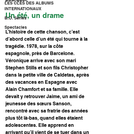
LES CLÉS DES ALBUMS
INTERNATIONAUX
Un été, un drame
B.O. Séries
Spectacles
L’histoire de cette chanson, c’est 
d’abord celle d’un été qui tourne à la 
tragédie. 1978, sur la côte 
espagnole, près de Barcelone. 
Véronique arrive avec son mari 
Stephen Stills et son fils Christopher 
dans la petite ville de Caldetas, après 
des vacances en Espagne avec 
Alain Chamfort et sa famille. Elle 
devait y retrouver Jaime, un ami de 
jeunesse des sœurs Sanson, 
rencontré avec sa fratrie des années 
plus tôt là-bas, quand elles étaient 
adolescentes. Elle apprend en 
arrivant qu’il vient de se tuer dans un 