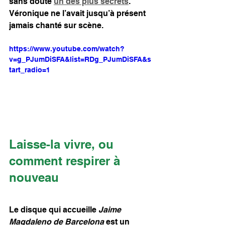
sans doute 
un des plus secrets
. 
Véronique ne l’avait jusqu’à présent 
jamais chanté sur scène.
https://www.youtube.com/watch?
v=g_PJumDiSFA&list=RDg_PJumDiSFA&s
tart_radio=1
Laisse-la vivre, ou 
comment respirer à 
nouveau
Le disque qui accueille 
Jaime 
Magdaleno de Barcelona
 est un 