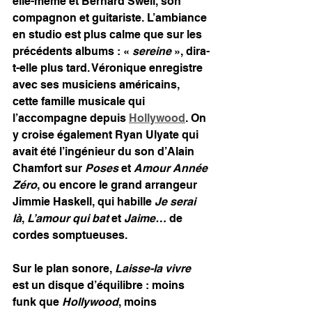
elle-même et Bernard Swell, son 
compagnon et guitariste. L’ambiance 
en studio est plus calme que sur les 
précédents albums : « 
sereine
 », dira-
t-elle plus tard. Véronique enregistre 
avec ses musiciens américains, 
cette famille musicale qui 
l’accompagne depuis 
Hollywood
. On 
y croise également Ryan Ulyate qui 
avait été l’ingénieur du son d’Alain 
Chamfort sur 
Poses
 et 
Amour Année 
Zéro
, ou encore le grand arrangeur 
Jimmie Haskell, qui habille 
Je serai 
là
, 
L’amour qui bat
 et 
Jaime…
 de 
cordes somptueuses.
Sur le plan sonore, 
Laisse-la vivre
est un disque d’équilibre : moins 
funk que 
Hollywood
, moins 