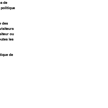
s de
politique
e des
visiteurs
siteur ou
outes les
tique de