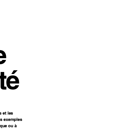
e
té
 et les
des exemples
ique ou à