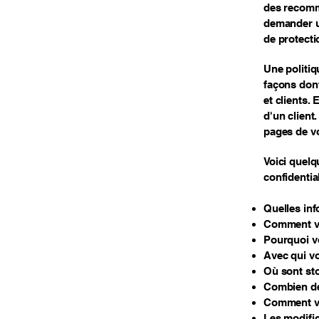
des recomm
demander un
de protecti
Une politiq
façons dont
et clients. 
d'un client.
pages de vo
Voici quelq
confidential
Quelles inf
Comment vo
Pourquoi vo
Avec qui vo
Où sont st
Combien de
Comment vo
Les modific