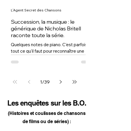
L'Agent Secret des Chansons
Succession, la musique : le
générique de Nicholas Britell
raconte toute la série.
Quelques notes de piano. C'est parfois
tout ce qu'il faut pour reconnaître une
série, le thème de Succession appartient
à cette catégorie très rare de musiques
capables de faire surgir instantanément
un univers entier. En quelques secondes,
1
/
39
Nicholas Britell nous plonge dans le
monde des Roy. Un monde de richesse
insolente, de rivalités familiales et de
Les enquêtes sur les B.O.
guerres de pouvoir où chacun semble
prêt à trahir tout le monde, y compris lui-
(Histoires et coulisses de chansons
même. Puis arrivent les cordes,
de films ou de séries) :
élégantes et m