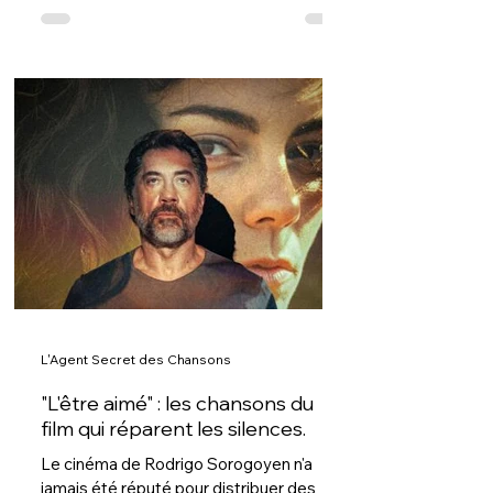
article sur la musique du film, car pour ma
part, je n’associais pas forcément
Christopher Nolan à la musique et aux
chansons. Pourtant, après The Plan dans
Tenet, il récidive avec L'Odyssée. Cette
fois, il confie le générique de fin à un trio :
Travis Scott, James Blake et Ludwig
Göransson. Leur création, When I'm
home, vient prolonger l’émotion du
spectacle. Mais avant d'arriver à cette
chanson, pa
L'Agent Secret des Chansons
"L'être aimé" : les chansons du
film qui réparent les silences.
Le cinéma de Rodrigo Sorogoyen n'a
jamais été réputé pour distribuer des