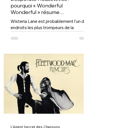
pourquoi « Wonderful
Wonderful » résume
parfaitement Wisteria Lane.
Wisteria Lane est probablement l’un des
endroits les plus trompeurs de la
télévision. Les pelouses sont
impeccables. Les maisons parfaitement
alignées. Les sourires soigneusement
entretenus. Et pourtant, derrière chaque
porte d’entrée, quelque chose se fissure.
Dans Desperate Housewives : le vernis
ne tient jamais très longtemps. C’est
pour ça que la musique de la série est si
importante. Elle ne souligne pas
seulement les émotions. Elle les déguise.
Comme si tout allait bien
L'Agent Secret des Chansons