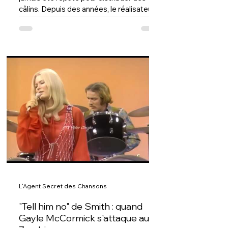
câlins. Depuis des années, le réalisateur
espagnol préfère mettre ses
personnages dans des situations où la
tension est palpable. Avec L'être aimé, il
poursuit cette exploration des failles
humaines. Et pour la musique, Sorogoyen
retrouve une fois encore son fidèle
compositeur Olivier Arson. Après Que
Dios nos perdone, El Reino, Madre,
Antidisturbios et As bestas, les deux
hommes semblent se comprendre
L'Agent Secret des Chansons
"Tell him no" de Smith : quand
Gayle McCormick s'attaque aux