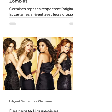
Zombies.
Certaines reprises respectent l'original.
Et certaines arrivent avec leurs grosses
bottes, déplacent les meubles et
repeignent les murs avant de repartir.
C’est clairement le cas de Tell him no par
Smith. En 1969, le groupe californien
glisse cette reprise sur son premier
album A group called Smith. Coincée
entre plusieurs morceaux originaux et
quelques autres reprises musclées, elle
pourrait presque passer inaperçue. Ce
serait une erreur. Car derrière cette
chanson se cache
L'Agent Secret des Chansons
Desperate Housewives :