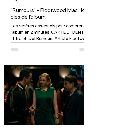
"Rumours" - Fleetwood Mac : les
clés de l’album.
Les repères essentiels pour comprendre
l’album en 2 minutes. CARTE D’IDENTITÉ
: Titre officiel Rumours Artiste Fleetwood
Mac Date de sortie 4 février 1977
Contexte Enregistré alors que les deux
couples du groupe se séparent
simultanément. Style dominant Soft rock,
pop rock, folk rock Label / maison de
disque Warner Bros. Records
Collaborations / producteurs clés
Fleetwood Mac, Ken Caillat et Richard
Dashut à la production; forte implication
de Lindsey Buckingham dans les arra