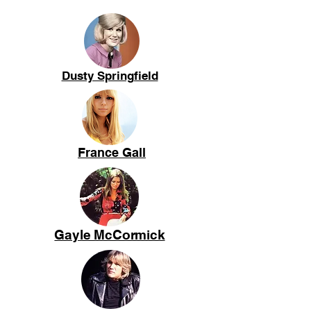
Dusty Springfield
France Gall
Gayle McCormick