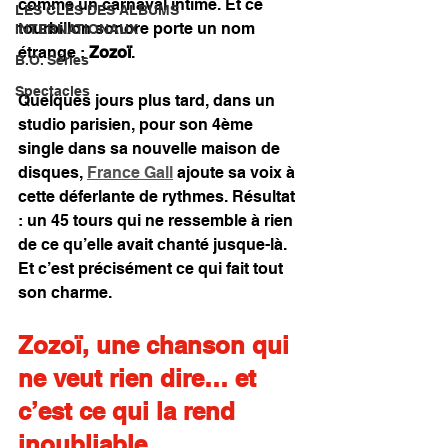
comme un carnaval intime. Et ce 
LES CLÉS DES ALBUMS
tourbillon sonore porte un nom 
INTERNATIONAUX
étrange : 
Zozoï
.
B.O. Séries
Spectacles
Quelques jours plus tard, dans un 
studio parisien, pour son 4ème 
single dans sa nouvelle maison de 
disques, 
France Gall
 ajoute sa voix à 
cette déferlante de rythmes. Résultat 
: un 45 tours qui ne ressemble à rien 
de ce qu’elle avait chanté jusque-là. 
Et c’est précisément ce qui fait tout 
son charme.
Zozoï, une chanson qui 
ne veut rien dire… et 
c’est ce qui la rend 
inoubliable