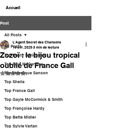
Accueil
Post
All Posts
L'Agent Secret des Chansons
All Posts
16 avr. 2025
3 min de lecture
Zozoï : le bijou tropical
Top Dusty Springfield
oublié de France Gall
Top Paul McCartney
Top Véronique Sanson
Noté NaN étoiles sur 5.
Top Sheila
Top France Gall
Top Gayle McCormick & Smith
Top Françoise Hardy
Top Bette Midler
Top Sylvie Vartan