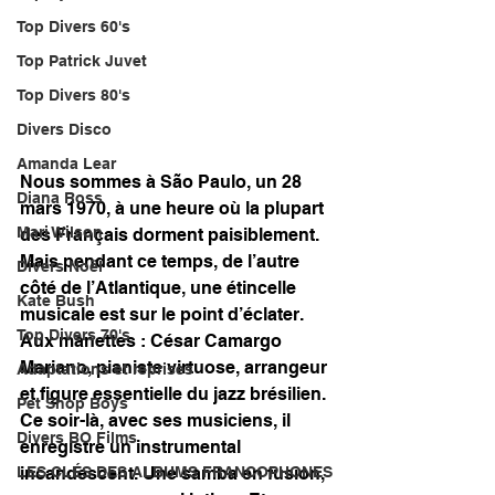
Top Divers 60's
Top Patrick Juvet
Top Divers 80's
Divers Disco
Amanda Lear
Nous sommes à São Paulo, un 28 
Diana Ross
mars 1970, à une heure où la plupart 
Mari Wilson
des Français dorment paisiblement. 
Mais pendant ce temps, de l’autre 
Divers Noël
côté de l’Atlantique, une étincelle 
Kate Bush
musicale est sur le point d’éclater. 
Top Divers 70's
Aux manettes : César Camargo 
Mariano, pianiste virtuose, arrangeur 
Adaptations et reprises
et figure essentielle du jazz brésilien. 
Pet Shop Boys
Ce soir-là, avec ses musiciens, il 
Divers BO Films
enregistre un instrumental 
incandescent. Une samba en fusion, 
LES CLÉS DES ALBUMS FRANCOPHONES