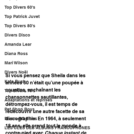
Top Divers 60's
Top Patrick Juvet
Top Divers 80's
Divers Disco
Amanda Lear
Diana Ross
Mari Wilson
Divers Noël
Si vous pensez que Sheila dans les 
Kate Bush
années 60 n’était qu’une poupée à 
couettes, enchaînant les 
Top Divers 70's
chansonnettes sautillantes, 
Adaptations et reprises
détrompez-vous, il est temps de 
Pet Shop Boys
redécouvrir une autre facette de sa 
discographie. En 1964, à seulement 
Divers BO Films
18 ans, elle prend tout le monde à 
LES CLÉS DES ALBUMS FRANCOPHONES
contre-pied avec 
Chaque instant de 