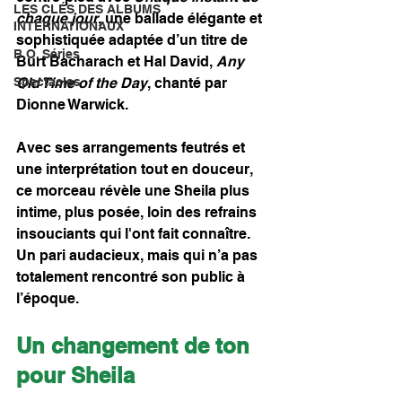
LES CLÉS DES ALBUMS
chaque jour
, une ballade élégante et 
INTERNATIONAUX
sophistiquée adaptée d’un titre de 
B.O. Séries
Burt Bacharach et Hal David, 
Any 
Old Time of the Day
, chanté par 
Spectacles
Dionne Warwick.
Avec ses arrangements feutrés et 
une interprétation tout en douceur, 
ce morceau révèle une Sheila plus 
intime, plus posée, loin des refrains 
insouciants qui l'ont fait connaître. 
Un pari audacieux, mais qui n’a pas 
totalement rencontré son public à 
l’époque.
Un changement de ton 
pour Sheila