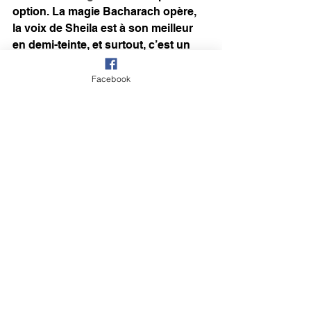
option. La magie Bacharach opère, 
la voix de Sheila est à son meilleur 
en demi-teinte, et surtout, c’est un 
moment suspendu dans sa 
discographie, une preuve qu’elle 
Facebook
aurait pu emprunter des chemins 
bien différents avec des 
compositeurs lui offrant des écrins 
de cette qualité. 
Une écoute s’impose, ne serait-ce 
que pour découvrir cette Sheila-là : 
un brin mélancolique et totalement 
élégante.
Top Sheila