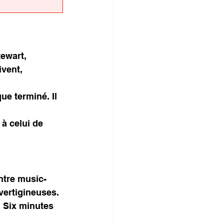
tewart, 
vent, 
ue terminé. Il 
à celui de 
entre music-
vertigineuses.
 Six minutes 