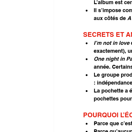
L’album est cer
Il s’impose co
aux côtés de 
A
SECRETS ET 
I’m not in love
 
exactement), u
One night in Pa
année. Certain
Le groupe produ
: indépendance 
La pochette a é
pochettes pour
POURQUOI L’É
Parce que c’est 
Parce qu’aucun