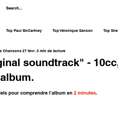
Top Paul McCartney
Top Véronique Sanson
Top She
es Chansons
27 févr.
3 min de lecture
Top Françoise Hardy
Top Bette Midler
Top Sylvie Var
ginal soundtrack" - 10cc,
s 80's
Divers Disco
Amanda Lear
Diana Ross
’album.
sur 5.
iels pour comprendre l’album en 
2 minutes
.
Adaptations et reprises
Pet Shop Boys
Divers BO 
OPHONES
LES CLÉS DES ALBUMS INTERNATIONAUX
B.