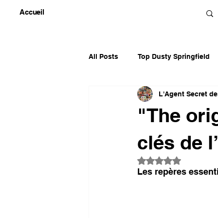
Accueil
All Posts
Top Dusty Springfield
L'Agent Secret d
Top Gayle McCormick & Smith
"The ori
Top Patrick Juvet
Top Diver
clés de l
Noté NaN étoiles 
Les repères essent
Kate Bush
Top Divers 70's
LES CLÉS DES ALBUMS FRANC