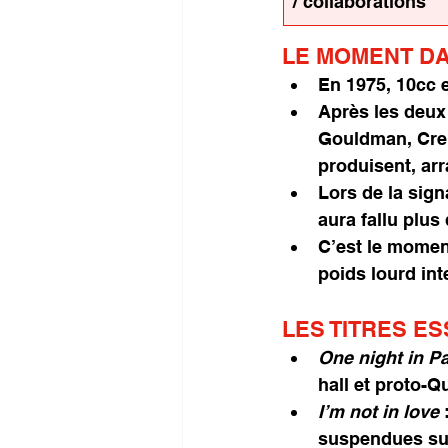
/ collaborations
LE MOMENT DA
En 1975, 10cc e
Après les deux
Gouldman, Creme
produisent, ar
Lors de la sign
aura fallu plus 
C’est le moment
poids lourd int
LES TITRES E
One night in Pa
hall et proto-
I’m not in love
 
suspendues su