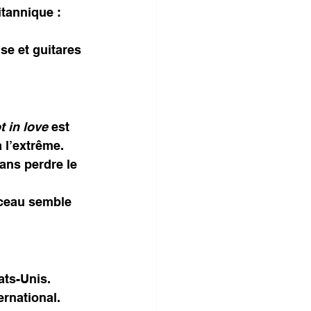
itannique : 
use et guitares 
t in love
 est 
 l’extrême.
sans perdre le 
rceau semble 
ats-Unis.
rnational. 