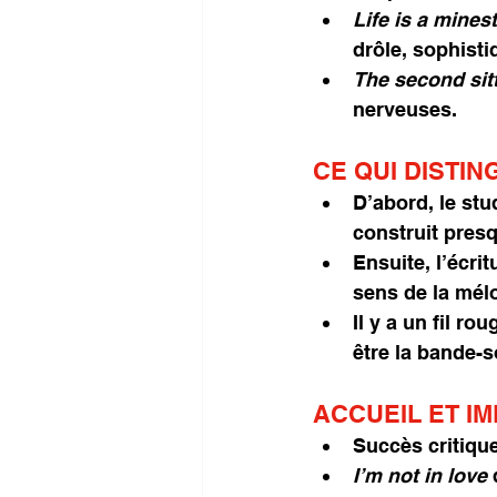
Life is a mines
drôle, sophisti
The second sitt
nerveuses.
CE QUI DISTIN
D’abord, le stu
construit pres
Ensuite, l’écri
sens de la mél
Il y a un fil r
être la bande-s
ACCUEIL ET I
Succès critiqu
I’m not in love
 