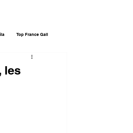
ila
Top France Gall
tan
Top Divers 60's
 les
Mari Wilson
Divers Noël
Films
O. Séries
Spectacles