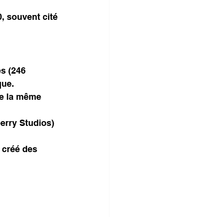
, souvent cité 
s (246 
que.
ie la même 
erry Studios) 
 créé des 