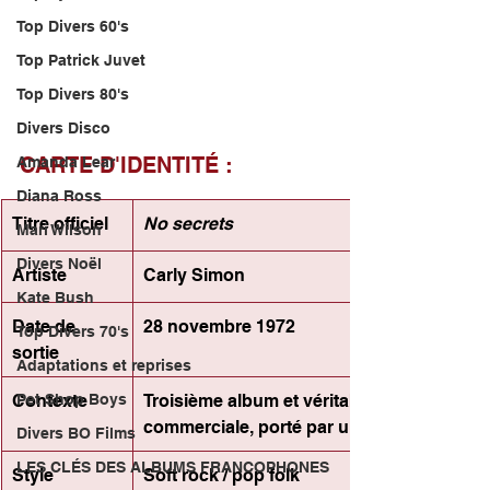
Top Divers 60's
Top Patrick Juvet
Top Divers 80's
Divers Disco
CARTE D'IDENTITÉ :
Amanda Lear
Diana Ross
Titre officiel
No secrets
Mari Wilson
Divers Noël
Artiste
Carly Simon
Kate Bush
Date de 
28 novembre 1972
Top Divers 70's
sortie
Adaptations et reprises
Contexte
Troisième album et véritable percée 
Pet Shop Boys
commerciale, porté par un tube mondial
Divers BO Films
LES CLÉS DES ALBUMS FRANCOPHONES
Style 
Soft rock / pop folk