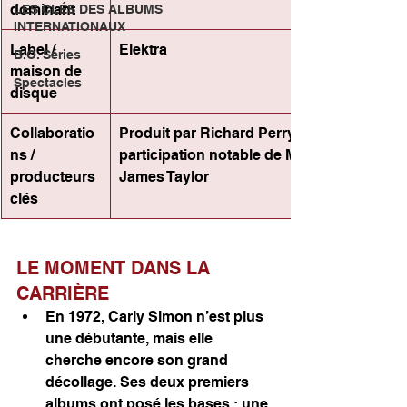
dominant
LES CLÉS DES ALBUMS
INTERNATIONAUX
Label / 
Elektra
B.O. Séries
maison de 
Spectacles
disque
Collaboratio
Produit par Richard Perry, avec la 
ns / 
participation notable de Mick Jagger et 
producteurs 
James Taylor
clés
LE MOMENT DANS LA 
CARRIÈRE
En 1972, Carly Simon n’est plus 
une débutante, mais elle 
cherche encore son grand 
décollage. Ses deux premiers 
albums ont posé les bases : une 