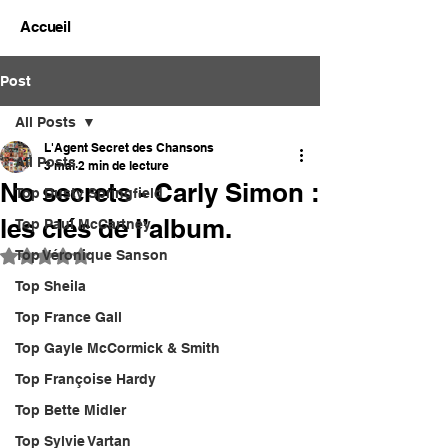
Accueil
Post
All Posts
L'Agent Secret des Chansons
All Posts
3 mai
2 min de lecture
No secrets - Carly Simon :
Top Dusty Springfield
les clés de l’album.
Top Paul McCartney
Top Véronique Sanson
Noté NaN étoiles sur 5.
Top Sheila
Top France Gall
Top Gayle McCormick & Smith
Top Françoise Hardy
Top Bette Midler
Top Sylvie Vartan