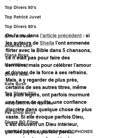
Top Divers 60's
Top Patrick Juvet
Top Divers 80's
On l’a vu dans 
l’article précédent
 : si 
Divers Disco
les auteurs de 
Sheila
 l’ont emmenée 
Amanda Lear
flirter avec la Bible dans 5 chansons, 
Diana Ross
ce n’était pas pour faire des 
sermons, mais pour célébrer l’amour 
Mari Wilson
et donner de la force à ses refrains. 
Divers Noël
Mais, à y regarder de plus près, 
Kate Bush
certains de ses autres titres, même 
Top Divers 70's
les plus légers, ont parfois murmuré 
une forme de quête, une confiance 
Adaptations et reprises
discrète dans quelque chose de plus 
Pet Shop Boys
vaste. Si elle évoque parfois Dieu, 
Divers BO Films
c’est souvent un Dieu intérieur, 
parfois joyeux, parfois perdu, 
LES CLÉS DES ALBUMS FRANCOPHONES