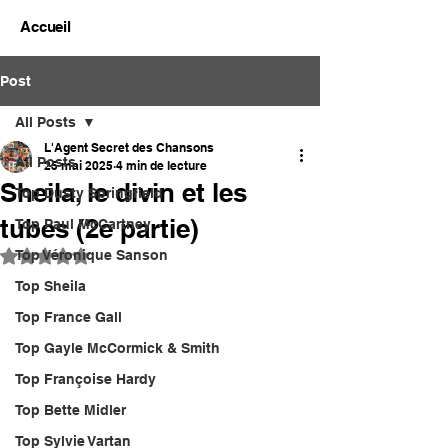
Accueil
Post
All Posts
L'Agent Secret des Chansons
All Posts
25 mai 2025
4 min de lecture
Sheila, le divin et les
Top Dusty Springfield
tubes (2e partie)
Top Paul McCartney
Top Véronique Sanson
Noté NaN étoiles sur 5.
Top Sheila
Top France Gall
Top Gayle McCormick & Smith
Top Françoise Hardy
Top Bette Midler
Top Sylvie Vartan