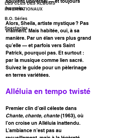
souvent universel — et toujours 
LES CLÉS DES ALBUMS
humain.
INTERNATIONAUX
B.O. Séries
Alors, Sheila, artiste mystique ? Pas 
Spectacles
vraiment. Mais habitée, oui, à sa 
manière. Par un élan vers plus grand 
qu’elle — et parfois vers Saint 
Patrick, pourquoi pas. Et surtout : 
par la musique comme lien sacré. 
Suivez le guide pour un pèlerinage 
en terres variétées.
Alléluia en tempo twisté
Premier clin d’œil céleste dans 
Chante, chante, chante
 (1963), où 
l’on croise un Alléluia inattendu. 
L’ambiance n’est pas au 
recueillement, mais à la légèreté 