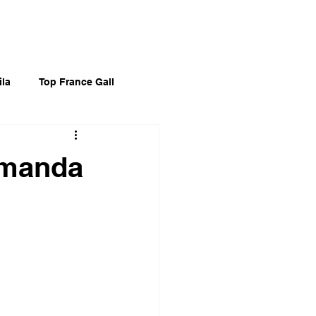
ila
Top France Gall
tan
Top Divers 60's
Amanda
Mari Wilson
Divers Noël
Films
O. Séries
Spectacles