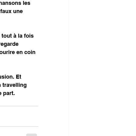
chansons les 
 faux une 
out à la fois 
 regarde 
ourire en coin 
sion. Et 
travelling 
 part.