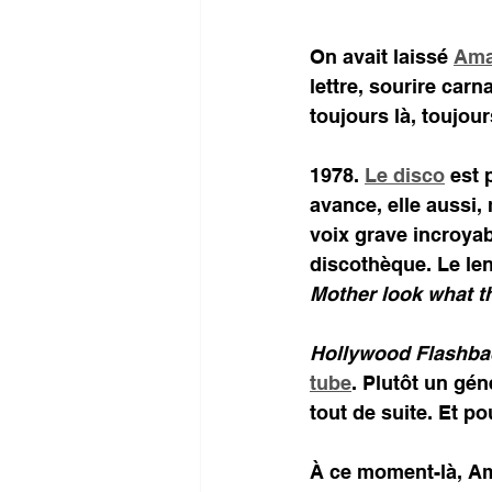
On avait laissé 
Ama
lettre, sourire carn
toujours là, toujou
1978. 
Le disco
 est 
avance, elle aussi,
voix grave incroyab
discothèque. Le len
Mother look what t
Hollywood Flashba
tube
. Plutôt un gén
tout de suite. Et pou
À ce moment-là, Am