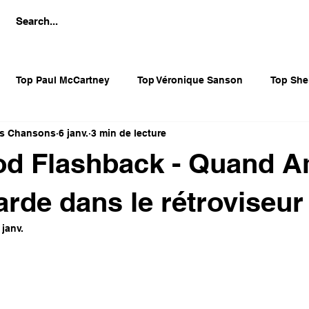
Top Paul McCartney
Top Véronique Sanson
Top She
es Chansons
6 janv.
3 min de lecture
Top Françoise Hardy
Top Bette Midler
Top Sylvie Var
od Flashback - Quand 
s 80's
Divers Disco
Amanda Lear
Diana Ross
arde dans le rétroviseur
 janv.
sur 5.
Adaptations et reprises
Pet Shop Boys
Divers BO 
OPHONES
LES CLÉS DES ALBUMS INTERNATIONAUX
B.