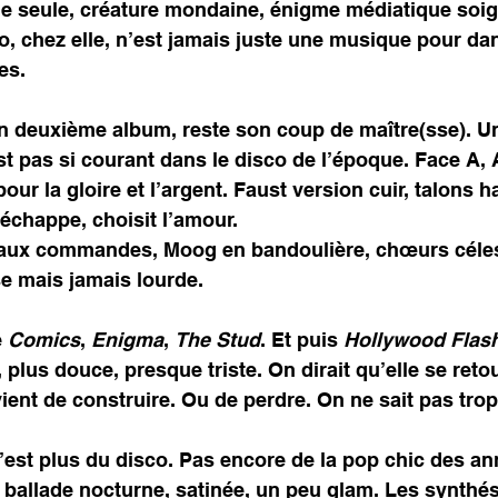
lle seule, créature mondaine, énigme médiatique so
o, chez elle, n’est jamais juste une musique pour dan
es. 
on deuxième album, reste son coup de maître(sse). U
st pas si courant dans le disco de l’époque. Face A
ur la gloire et l’argent. Faust version cuir, talons ha
’échappe, choisit l’amour. 
aux commandes, Moog en bandoulière, chœurs céles
e mais jamais lourde.
 
Comics
, 
Enigma
, 
The Stud
. Et puis 
Hollywood Flas
plus douce, presque triste. On dirait qu’elle se retou
vient de construire. Ou de perdre. On ne sait pas trop
est plus du disco. Pas encore de la pop chic des ann
e ballade nocturne, satinée, un peu glam. Les synthé