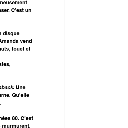
igneusement 
ser. C’est un 
n disque 
, Amanda vend 
uts, fouet et 
tes, 
hback
. Une 
rne. Qu’elle 
.
ées 80. C’est 
s murmurent. 