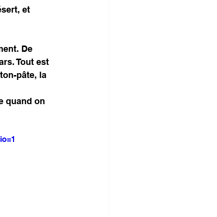
ert, et 
ment. De 
rs. Tout est 
ton-pâte, la 
me quand on 
io=1