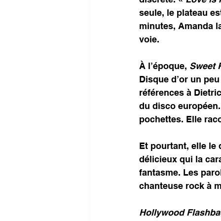
seule, le plateau e
minutes, Amanda lai
voie.
À l’époque, 
Sweet 
Disque d’or un peu 
références à Dietri
du disco européen. M
pochettes. Elle rac
Et pourtant, elle l
délicieux qui la ca
fantasme. Les parole
chanteuse rock à me
Hollywood Flashba