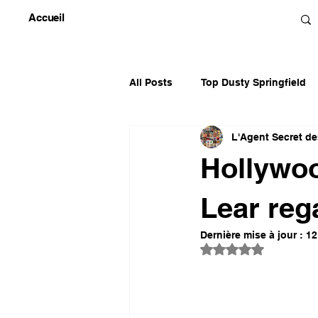
Accueil
All Posts
Top Dusty Springfield
L'Agent Secret d
Top Gayle McCormick & Smith
Hollywo
Top Patrick Juvet
Top Diver
Lear reg
Dernière mise à jour :
12
Noté NaN étoiles 
Kate Bush
Top Divers 70's
LES CLÉS DES ALBUMS FRANC