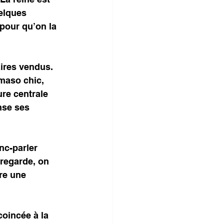
elques 
pour qu’on la 
ires vendus. 
maso chic, 
re centrale 
nse ses 
nc-parler 
 regarde, on 
re une 
coincée à la 