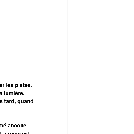
r les pistes. 
a lumière. 
us tard, quand 
mélancolie 
 La reine est 