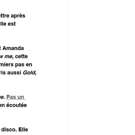
ettre après 
lle est 
Et Amanda 
ow me
, cette 
emiers pas en 
is aussi 
Gold
, 
ge
. 
Pas un 
ien écoutée 
disco. Elle 