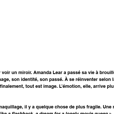
y voir un miroir. Amanda Lear a passé sa vie à brouille
age, son identité, son passé. À se réinventer selon l
finalement, tout est image. L’émotion, elle, arrive pl
aquillage, il y a quelque chose de plus fragile. Une 
like a flashback, a dream for a lonely movie queen
 ».