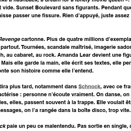
st vide. Sunset Boulevard sans figurants. Pendant qu
sse passer une fissure. Rien d’appuyé, juste assez 
Revenge
 cartonne. Plus de quatre millions d’exempla
partout. Tournées, scandale maîtrisé, imagerie sado
ch, au cabaret, au rock. Amanda Lear devient une figu
ais elle garde la main, elle écrit ses textes, elle pe
onte son histoire comme elle l’entend.
e dira plus tard, notamment dans 
Schnock
, avec ce fra
ractérise : personne n’écoute vraiment. On danse, on
s, elles, passent souvent à la trappe. Elle voulait êt
ssages, on l’a rangée dans la boîte disco, trop vite.
ck
 paie un peu ce malentendu. Pas sortie en single, 