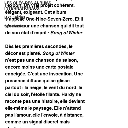
LES CLÉS DES ALBUMS
l’export. Un vrai projet cohérent, 
INTERNATIONAUX
élégant, exigeant. Cet album 
B.O. Séries
s’appelle One-Nine-Seven-Zero. Et il 
s’ouvre sur une chanson qui dit tout 
Spectacles
de son état d’esprit : 
Song of Winter
.
Dès les premières secondes, le 
décor est planté. 
Song of Winter
n’est pas une chanson de saison, 
encore moins une carte postale 
enneigée. C’est une invocation. Une 
présence diffuse qui se glisse 
partout : la neige, le vent du nord, le 
ciel du soir, l’étoile filante. Hardy ne 
raconte pas une histoire, elle devient 
elle-même le paysage. Elle n’attend 
pas l’amour, elle l’envoie, à distance, 
comme un signal discret mais 