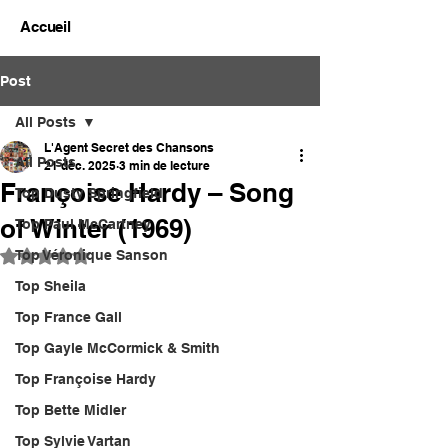
Accueil
Post
All Posts
L'Agent Secret des Chansons
All Posts
21 déc. 2025
3 min de lecture
Françoise Hardy – Song
Top Dusty Springfield
of Winter (1969)
Top Paul McCartney
Top Véronique Sanson
Noté NaN étoiles sur 5.
Top Sheila
Top France Gall
Top Gayle McCormick & Smith
Top Françoise Hardy
Top Bette Midler
Top Sylvie Vartan