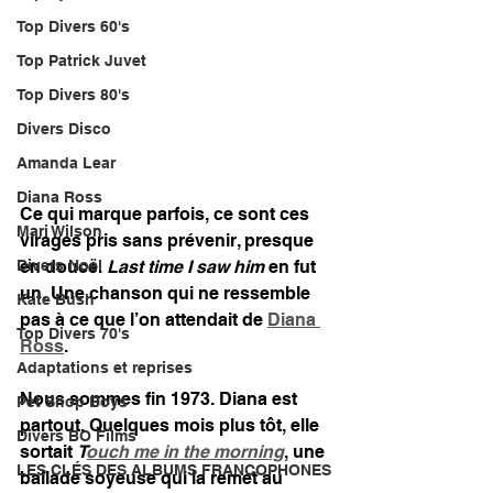
Top Divers 60's
Top Patrick Juvet
Top Divers 80's
Divers Disco
Amanda Lear
Diana Ross
Ce qui marque parfois, ce sont ces 
Mari Wilson
virages pris sans prévenir, presque 
Divers Noël
en douce. 
Last time I saw him
 en fut 
un. Une chanson qui ne ressemble 
Kate Bush
pas à ce que l’on attendait de 
Diana 
Top Divers 70's
Ross
.
Adaptations et reprises
Nous sommes fin 1973. Diana est 
Pet Shop Boys
partout. Quelques mois plus tôt, elle 
Divers BO Films
sortait 
T
ouch me in the morning
, une 
LES CLÉS DES ALBUMS FRANCOPHONES
ballade soyeuse qui la remet au 