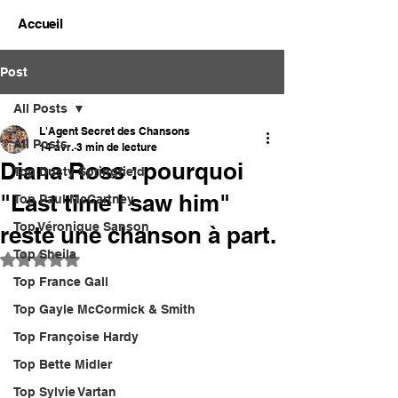
Accueil
Post
All Posts
L'Agent Secret des Chansons
All Posts
14 avr.
3 min de lecture
Diana Ross : pourquoi
Top Dusty Springfield
"Last time I saw him"
Top Paul McCartney
Top Véronique Sanson
reste une chanson à part.
Top Sheila
Noté NaN étoiles sur 5.
Top France Gall
Top Gayle McCormick & Smith
Top Françoise Hardy
Top Bette Midler
Top Sylvie Vartan