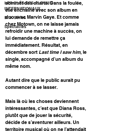
sommet des charts. Dans la foulée, 
LES CLÉS DES ALBUMS
INTERNATIONAUX
elle enchaîne avec son album en 
duo avec Marvin Gaye. Et comme 
B.O. Séries
chez Motown, on ne laisse jamais 
Spectacles
refroidir une machine à succès, on 
lui demande de remettre ça 
immédiatement. Résultat, en 
décembre sort 
Last time I saw him
, le 
single, accompagné d’un album du 
même nom.
Autant dire que le public aurait pu 
commencer à se lasser.
Mais là où les choses deviennent 
intéressantes, c’est que Diana Ross, 
plutôt que de jouer la sécurité, 
décide de s’aventurer ailleurs. Un 
territoire musical où on ne l’attendait 