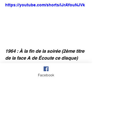
https://youtube.com/shorts/lJrAYouNJVk
1964 : À la fin de la soirée (2ème titre 
de la face A de Écoute ce disque)
Facebook
https://youtube.com/shorts/NtigQKKqGIY
1964 : Un jour je me marierai (2ème 