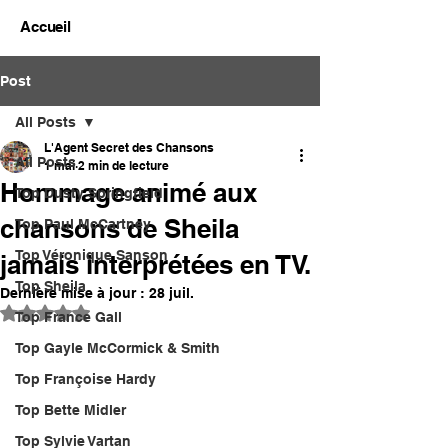
Accueil
Post
All Posts
L'Agent Secret des Chansons
All Posts
1 mai
2 min de lecture
Hommage animé aux
Top Dusty Springfield
chansons de Sheila
Top Paul McCartney
Top Véronique Sanson
jamais interprétées en TV.
Top Sheila
Dernière mise à jour :
28 juil.
Noté NaN étoiles sur 5.
Top France Gall
Top Gayle McCormick & Smith
Top Françoise Hardy
Top Bette Midler
Top Sylvie Vartan