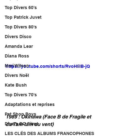
Top Divers 60's
Top Patrick Juvet
Top Divers 80's
Divers Disco
Amanda Lear
Diana Ross
Mari Wilson
https://youtube.com/shorts/RvoHlilB-jQ
Divers Noël
Kate Bush
Top Divers 70's
Adaptations et reprises
Pet Shop Boys
1989 : Okinawa (Face B de Fragile et 
du Tam-tam du vent)
Divers BO Films
LES CLÉS DES ALBUMS FRANCOPHONES