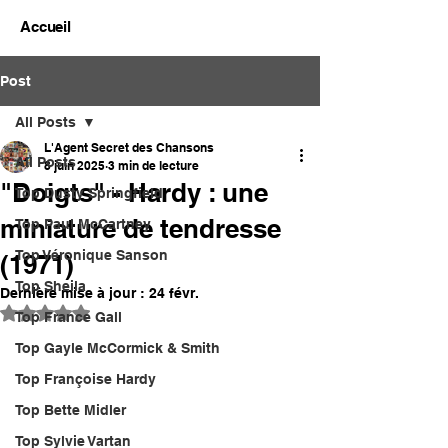
Accueil
Post
All Posts
L'Agent Secret des Chansons
All Posts
8 juin 2025
3 min de lecture
"Doigts" - Hardy : une
Top Dusty Springfield
miniature de tendresse
Top Paul McCartney
Top Véronique Sanson
(1971)
Top Sheila
Dernière mise à jour :
24 févr.
Noté NaN étoiles sur 5.
Top France Gall
Top Gayle McCormick & Smith
Top Françoise Hardy
Top Bette Midler
Top Sylvie Vartan