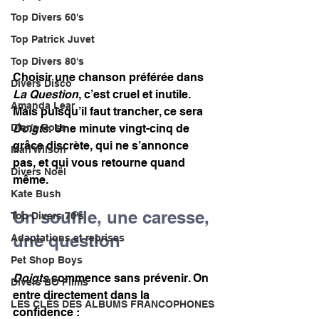
Top Divers 60's
Top Patrick Juvet
Top Divers 80's
Choisir une chanson préférée dans 
Divers Disco
La Question
, c’est cruel et inutile. 
Amanda Lear
Mais puisqu’il faut trancher, ce sera 
Diana Ross
Doigts
. Une minute vingt-cinq de 
grâce discrète, qui ne s’annonce 
Mari Wilson
pas, et qui vous retourne quand 
Divers Noël
même.
Kate Bush
Un souffle, une caresse, 
Top Divers 70's
une question
Adaptations et reprises
Pet Shop Boys
Doigts
 commence sans prévenir. On 
Divers BO Films
entre directement dans la 
LES CLÉS DES ALBUMS FRANCOPHONES
confidence :