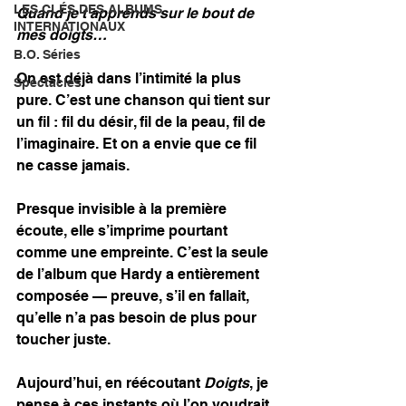
LES CLÉS DES ALBUMS
Quand je t’apprends sur le bout de 
INTERNATIONAUX
mes doigts…
B.O. Séries
On est déjà dans l’intimité la plus 
Spectacles
pure. C’est une chanson qui tient sur 
un fil : fil du désir, fil de la peau, fil de 
l’imaginaire. Et on a envie que ce fil 
ne casse jamais.
Presque invisible à la première 
écoute, elle s’imprime pourtant 
comme une empreinte. C’est la seule 
de l’album que Hardy a entièrement 
composée — preuve, s’il en fallait, 
qu’elle n’a pas besoin de plus pour 
toucher juste.
Aujourd’hui, en réécoutant 
Doigts
, je 
pense à ces instants où l’on voudrait 