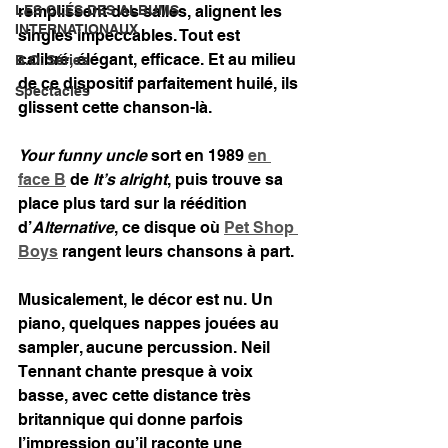
LES CLÉS DES ALBUMS
remplissent des salles, alignent les 
INTERNATIONAUX
singles impeccables. Tout est 
calibré, élégant, efficace. Et au milieu 
B.O. Séries
de ce dispositif parfaitement huilé, ils 
Spectacles
glissent cette chanson-là.
Your funny uncle
 sort en 1989 
en 
face B
 de 
It’s alright
, puis trouve sa 
place plus tard sur la réédition 
d’
Alternative
, ce disque où 
Pet Shop 
Boys
 rangent leurs chansons à part.
Musicalement, le décor est nu. Un 
piano, quelques nappes jouées au 
sampler, aucune percussion. Neil 
Tennant chante presque à voix 
basse, avec cette distance très 
britannique qui donne parfois 
l’impression qu’il raconte une 