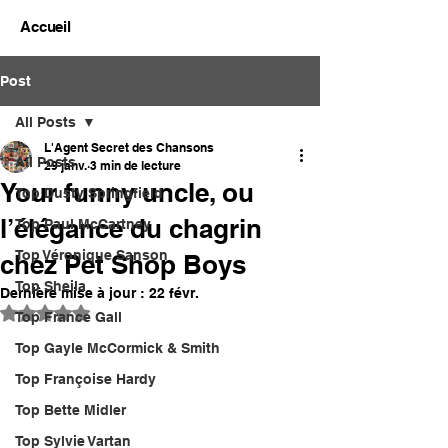
Accueil
Post
All Posts
L'Agent Secret des Chansons
All Posts
29 janv.
3 min de lecture
Your funny uncle, ou
Top Dusty Springfield
l’élégance du chagrin
Top Paul McCartney
Top Véronique Sanson
chez Pet Shop Boys
Top Sheila
Dernière mise à jour :
22 févr.
Noté NaN étoiles sur 5.
Top France Gall
Top Gayle McCormick & Smith
Top Françoise Hardy
Top Bette Midler
Top Sylvie Vartan